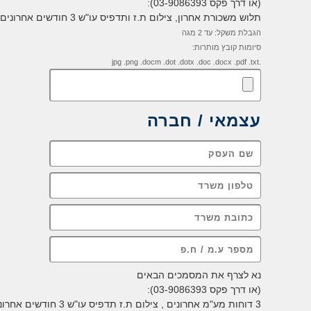
(או דרך פקס 03-9086393):
תלוש משכורת אחרון, צילום ת.ז ותדפיס עו"ש 3 חודשים אחרונים.
הגבלת משקל: עד 2 מגה
סיומות קובץ מותרות:
.jpg .png .docm .dot .dotx .doc .docx .pdf .txt
עצמאי / חברה
נא לצרף את המסמכים הבאים
(או דרך פקס 03-9086393):
3 דוחות מע"מ אחרונים , צילום ת.ז תדפיס עו"ש 3 חודשים אחרונים.