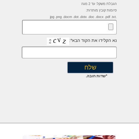
הגבלת משקל: עד 2 מגה
סיומות קובץ מותרות:
.jpg .png .docm .dot .dotx .doc .docx .pdf .txt
נא הקלידו את הקוד הבא*:
*שדות חובה.